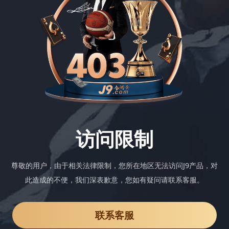
访问限制
尊敬的用户，由于相关法律限制，您所在地区无法访问J9产品，对
此造成的不便，我们深表歉意，您如有疑问请联系客服。
联系客服