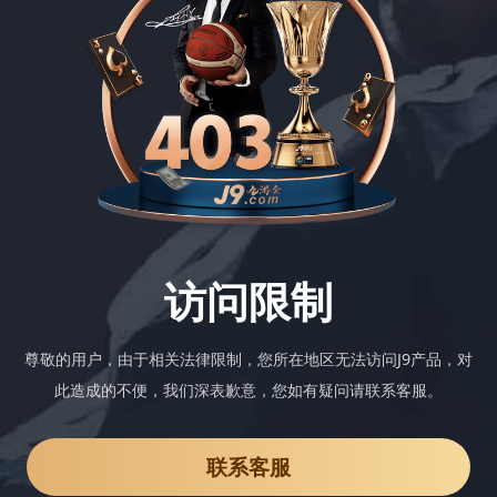
访问限制
尊敬的用户，由于相关法律限制，您所在地区无法访问J9产品，对
此造成的不便，我们深表歉意，您如有疑问请联系客服。
联系客服