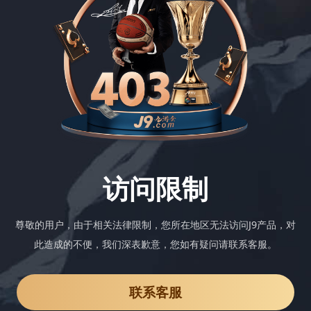
访问限制
尊敬的用户，由于相关法律限制，您所在地区无法访问J9产品，对
此造成的不便，我们深表歉意，您如有疑问请联系客服。
联系客服