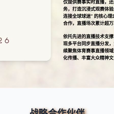
仅提供赛事实时直播，还
务，打造沉浸式观赛体验
连接全球球迷” 的核心
合作，直播场次累计超万
依托先进的直播技术支撑
现多平台同步直播分发，
续聚焦体育赛事直播领域
化传播、丰富大众精神文
战略合作伙伴