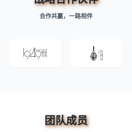
合作共赢，一路相伴
团队成员