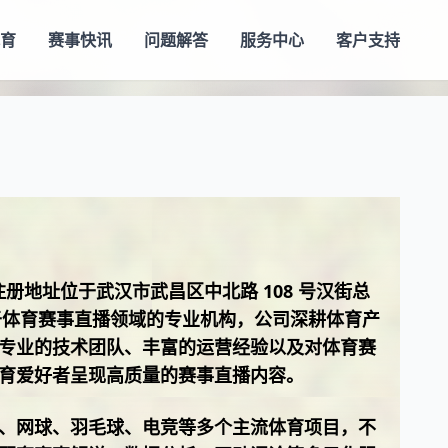
体育
赛事快讯
问题解答
服务中心
客户支持
，注册地址位于武汉市武昌区中北路 108 号汉街总
注于体育赛事直播领域的专业机构，公司深耕体育产
专业的技术团队、丰富的运营经验以及对体育赛
育爱好者呈现高质量的赛事直播内容。
、网球、羽毛球、电竞等多个主流体育项目，不