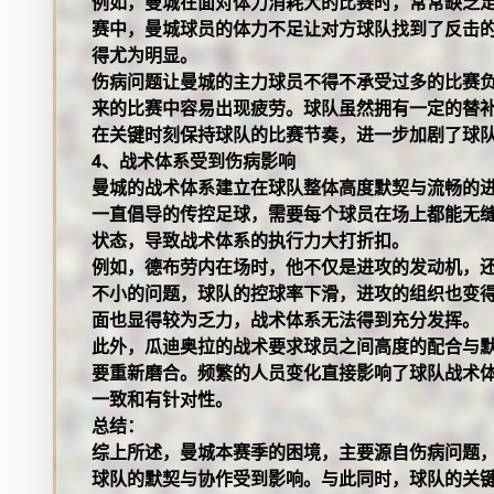
例如，曼城在面对体力消耗大的比赛时，常常缺乏
赛中，曼城球员的体力不足让对方球队找到了反击
得尤为明显。
伤病问题让曼城的主力球员不得不承受过多的比赛
来的比赛中容易出现疲劳。球队虽然拥有一定的替
在关键时刻保持球队的比赛节奏，进一步加剧了球
4、战术体系受到伤病影响
曼城的战术体系建立在球队整体高度默契与流畅的
一直倡导的传控足球，需要每个球员在场上都能无
状态，导致战术体系的执行力大打折扣。
例如，德布劳内在场时，他不仅是进攻的发动机，
不小的问题，球队的控球率下滑，进攻的组织也变
面也显得较为乏力，战术体系无法得到充分发挥。
此外，瓜迪奥拉的战术要求球员之间高度的配合与
要重新磨合。频繁的人员变化直接影响了球队战术
一致和有针对性。
总结：
综上所述，曼城本赛季的困境，主要源自伤病问题
球队的默契与协作受到影响。与此同时，球队的关