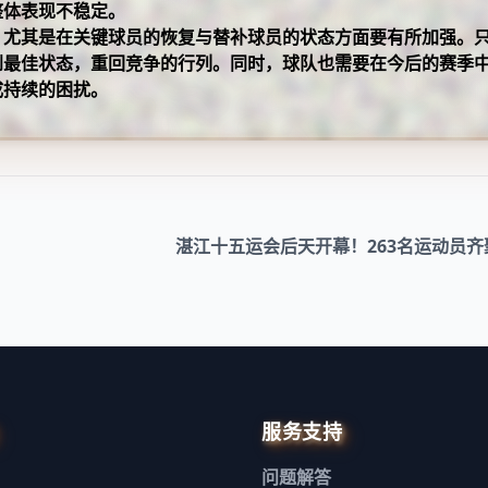
整体表现不稳定。
，尤其是在关键球员的恢复与替补球员的状态方面要有所加强。
到最佳状态，重回竞争的行列。同时，球队也需要在今后的赛季
成持续的困扰。
湛江十五运会后天开幕！263名运动员齐
服务支持
问题解答