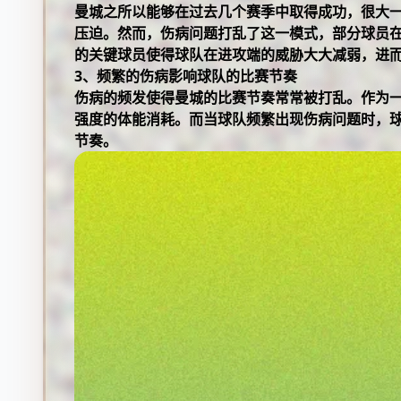
曼城之所以能够在过去几个赛季中取得成功，很大
压迫。然而，伤病问题打乱了这一模式，部分球员
的关键球员使得球队在进攻端的威胁大大减弱，进
3、频繁的伤病影响球队的比赛节奏
伤病的频发使得曼城的比赛节奏常常被打乱。作为
强度的体能消耗。而当球队频繁出现伤病问题时，
节奏。