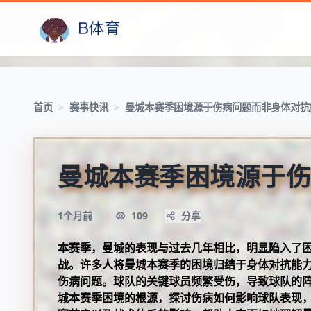
首页
>
赛事快讯
>
曼城本赛季困境源于伤病问题而非身体对抗
曼城本赛季困境源于伤
1个月前
109
分享
本赛季，曼城的表现与过去几年相比，明显陷入了
战。许多人将曼城本赛季的困境归结于身体对抗能
伤病问题。球队的关键球员频繁受伤，导致球队的
城本赛季困境的根源，探讨伤病如何影响球队表现